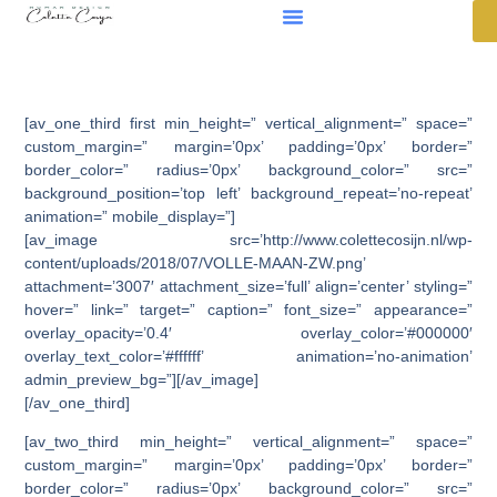
[av_one_third first min_height=” vertical_alignment=” space=”
custom_margin=” margin=’0px’ padding=’0px’ border=”
border_color=” radius=’0px’ background_color=” src=”
background_position=’top left’ background_repeat=’no-repeat’
animation=” mobile_display=”]
[av_image src=’http://www.colettecosijn.nl/wp-
content/uploads/2018/07/VOLLE-MAAN-ZW.png’
attachment=’3007′ attachment_size=’full’ align=’center’ styling=”
hover=” link=” target=” caption=” font_size=” appearance=”
overlay_opacity=’0.4′ overlay_color=’#000000′
overlay_text_color=’#ffffff’ animation=’no-animation’
admin_preview_bg=”][/av_image]
[/av_one_third]
[av_two_third min_height=” vertical_alignment=” space=”
custom_margin=” margin=’0px’ padding=’0px’ border=”
border_color=” radius=’0px’ background_color=” src=”