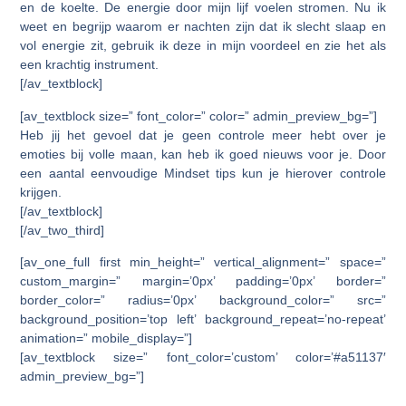
en de koelte. De energie door mijn lijf voelen stromen. Nu ik
weet en begrijp waarom er nachten zijn dat ik slecht slaap en
vol energie zit, gebruik ik deze in mijn voordeel en zie het als
een krachtig instrument.
[/av_textblock]
[av_textblock size=” font_color=” color=” admin_preview_bg=”]
Heb jij het gevoel dat je geen controle meer hebt over je
emoties bij volle maan, kan heb ik goed nieuws voor je. Door
een aantal eenvoudige Mindset tips kun je hierover controle
krijgen.
[/av_textblock]
[/av_two_third]
[av_one_full first min_height=” vertical_alignment=” space=”
custom_margin=” margin=’0px’ padding=’0px’ border=”
border_color=” radius=’0px’ background_color=” src=”
background_position=’top left’ background_repeat=’no-repeat’
animation=” mobile_display=”]
[av_textblock size=” font_color=’custom’ color=’#a51137′
admin_preview_bg=”]