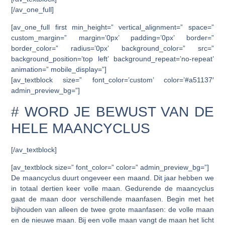
[/av_one_full]
[av_one_full first min_height=” vertical_alignment=” space=”
custom_margin=” margin=’0px’ padding=’0px’ border=”
border_color=” radius=’0px’ background_color=” src=”
background_position=’top left’ background_repeat=’no-repeat’
animation=” mobile_display=”]
[av_textblock size=” font_color=’custom’ color=’#a51137′
admin_preview_bg=”]
# WORD JE BEWUST VAN DE
HELE MAANCYCLUS
[/av_textblock]
[av_textblock size=” font_color=” color=” admin_preview_bg=”]
De maancyclus duurt ongeveer een maand. Dit jaar hebben we
in totaal dertien keer volle maan. Gedurende de maancyclus
gaat de maan door verschillende maanfasen. Begin met het
bijhouden van alleen de twee grote maanfasen: de volle maan
en de nieuwe maan. Bij een volle maan vangt de maan het licht