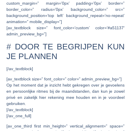
custom_margin=” margin=’0px’ padding=’0px’ border=”
border_color=” radius=’0px’ background_color=” src=”
background_position=’top left’ background_repeat=’no-repeat’
animation=” mobile_display=”]
[av_textblock size=” font_color=’custom’ color=’#a51137′
admin_preview_bg=”]
# DOOR TE BEGRIJPEN KUN
JE PLANNEN
[/av_textblock]
[av_textblock size=” font_color=” color=” admin_preview_bg=”]
Op het moment dat je inzicht hebt gekregen over je gevoelens
en persoonlijke ritmes bij de maandstanden, dan kun je zowel
privé en zakelijk hier rekening mee houden en in je voordeel
gebruiken.
[/av_textblock]
[/av_one_full]
[av_one_third first min_height=” vertical_alignment=” space=”