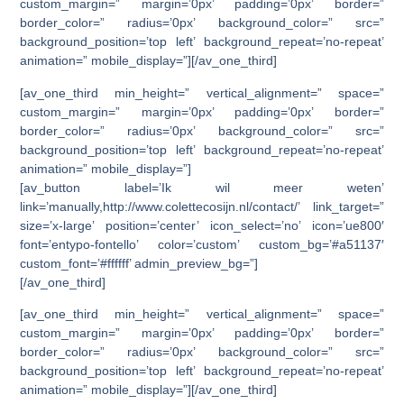
custom_margin=” margin=’0px’ padding=’0px’ border=”
border_color=” radius=’0px’ background_color=” src=”
background_position=’top left’ background_repeat=’no-repeat’
animation=” mobile_display=”][/av_one_third]
[av_one_third min_height=” vertical_alignment=” space=”
custom_margin=” margin=’0px’ padding=’0px’ border=”
border_color=” radius=’0px’ background_color=” src=”
background_position=’top left’ background_repeat=’no-repeat’
animation=” mobile_display=”]
[av_button label=’Ik wil meer weten’
link=’manually,http://www.colettecosijn.nl/contact/’ link_target=”
size=’x-large’ position=’center’ icon_select=’no’ icon=’ue800′
font=’entypo-fontello’ color=’custom’ custom_bg=’#a51137′
custom_font=’#ffffff’ admin_preview_bg=”]
[/av_one_third]
[av_one_third min_height=” vertical_alignment=” space=”
custom_margin=” margin=’0px’ padding=’0px’ border=”
border_color=” radius=’0px’ background_color=” src=”
background_position=’top left’ background_repeat=’no-repeat’
animation=” mobile_display=”][/av_one_third]