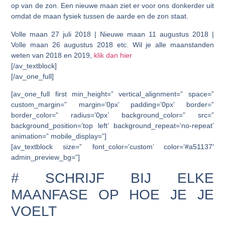
op van de zon. Een nieuwe maan ziet er voor ons donkerder uit
omdat de maan fysiek tussen de aarde en de zon staat.
Volle maan 27 juli 2018 | Nieuwe maan 11 augustus 2018 |
Volle maan 26 augustus 2018 etc. Wil je alle maanstanden
weten van 2018 en 2019,
klik dan hier
[/av_textblock]
[/av_one_full]
[av_one_full first min_height=” vertical_alignment=” space=”
custom_margin=” margin=’0px’ padding=’0px’ border=”
border_color=” radius=’0px’ background_color=” src=”
background_position=’top left’ background_repeat=’no-repeat’
animation=” mobile_display=”]
[av_textblock size=” font_color=’custom’ color=’#a51137′
admin_preview_bg=”]
# SCHRIJF BIJ ELKE
MAANFASE OP HOE JE JE
VOELT