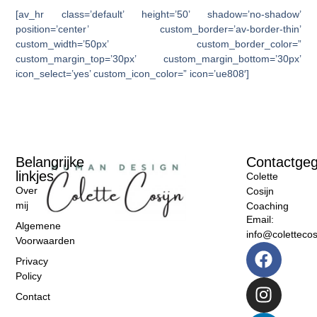
[av_hr class=’default’ height=’50’ shadow=’no-shadow’
position=’center’ custom_border=’av-border-thin’
custom_width=’50px’ custom_border_color=”
custom_margin_top=’30px’ custom_margin_bottom=’30px’
icon_select=’yes’ custom_icon_color=” icon=’ue808′]
Belangrijke
Contactge
linkjes
Colette
Over
Cosijn
mij
Coaching
Email:
Algemene
info@colettecosi
Voorwaarden
Privacy
Policy
Contact