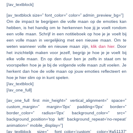
[/av_textblock]
[av_textblock size=” font_color=” color=” admin_preview_bg=”]
Om de impact te begrijpen die volle maan op de emoties kan
hebben, is het handig om te herkennen hoe jij je voelt rondom
een volle maan. Schrijf in een notitieboek op hoe je je voelt bij
een volle maan in vergelijking met een nieuwe maan. Om te
weten wanneer volle en nieuwe maan zijn,
klik dan hier
. Door
het inzichtelijk maken voor jezelf, begrijp je hoe je je voelt bij
elke volle maan. En op den duur ben je zelfs in staat om te
voorspellen hoe je je bij de volgende volle maan zult voelen. Je
herkent dan hoe de volle maan op jouw emoties reflecteert en
hoe je hier slim op in kunt spelen.
[/av_textblock]
[/av_one_full]
[av_one_full first min_height=” vertical_alignment=” space=”
custom_margin=” margin=’0px’ padding=’0px’ border=”
border_color=” radius=’0px’ background_color=” src=”
background_position=’top left’ background_repeat=’no-repeat’
animation=” mobile_display=”]
[av_textblock size=” font_color=’custom’ color=’#a51137′