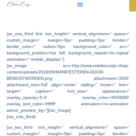
[av_one_third first min_height=” vertical_alignment=” space=”
custom_margin=” margin=’0px’ padding=’0px’ border=”
border_color=” radius=’0px’ background_color=” src=”
background_position=’top left’ background_repeat=’no-repeat’
animation=” mobile_display=”]
[av_image src=’http://www.colettecosijn.nl/wp-
content/uploads/2018/09/MANIFESTEREN-DOOR-
BEWUSTWORDEN.png’ attachment=’3325′
attachment_size=’full’ align=’center’ styling=” hover=” link=”
target=” caption=” font_size=” appearance=”
overlay_opacity=’0.4′ overlay_color=’#000000′
overlay_text_color=’#ffffff’ animation=’no-animation’
admin_preview_bg=”][/av_image]
[/av_one_third]
[av_two_third min_height=” vertical_alignment=” space=”
custom_margin=” margin=’0px’ padding=’0px’ border=”