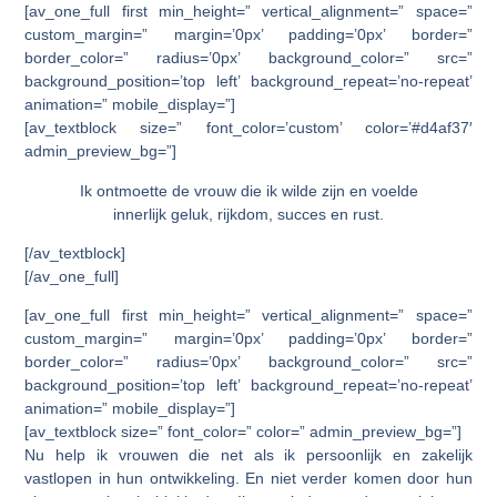
[av_one_full first min_height=” vertical_alignment=” space=”
custom_margin=” margin=’0px’ padding=’0px’ border=”
border_color=” radius=’0px’ background_color=” src=”
background_position=’top left’ background_repeat=’no-repeat’
animation=” mobile_display=”]
[av_textblock size=” font_color=’custom’ color=’#d4af37′
admin_preview_bg=”]
Ik ontmoette de vrouw die ik wilde zijn en voelde
innerlijk geluk, rijkdom, succes en rust.
[/av_textblock]
[/av_one_full]
[av_one_full first min_height=” vertical_alignment=” space=”
custom_margin=” margin=’0px’ padding=’0px’ border=”
border_color=” radius=’0px’ background_color=” src=”
background_position=’top left’ background_repeat=’no-repeat’
animation=” mobile_display=”]
[av_textblock size=” font_color=” color=” admin_preview_bg=”]
Nu help ik vrouwen die net als ik persoonlijk en zakelijk
vastlopen in hun ontwikkeling. En niet verder komen door hun