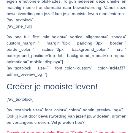
eigen emotionele blokkades. Ik gun iedereen deze unieke en
machtig mooie transformatie naar bewustwording. Vanuit deze
bewustwording van jezelf kun je je mooiste leven manifesteren.
[/av_textblock]
[/av_one_full]
[av_one_full first min_height=” vertical_alignment=” space=”
custom_margin=” margin=’0px’ padding=’0px’ border=”
border_color=” radius=’0px’ background_color=” src=”
background_position=’top left’ background_repeat=’no-repeat’
animation=” mobile_display=”]
[av_textblock size=” font_color=’custom’ color=’#d4af37′
admin_preview_bg=”]
Creëer je mooiste leven!
[/av_textblock]
[av_textblock size=” font_color=” color=” admin_preview_bg=”]
Ook jij kunt door bewustwording van jezelf jouw doelen, dromen
en verlangens creëren. Wil je weten hoe?
Download dan het unieke Ebook “Gratis Geluk” en ontdek hoe