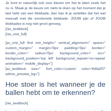
Je kunt er natuurlijk ook voor kiezen om het te laten zoals het
nu is. Maak je de keuze om niets te doen op het moment dat je
last hebt van een blokkade, dan kan ik je vertellen dat het wel
meevalt met die emotionele blokkade. JOUW pijn of JOUW
blokkades is nog niet groot genoeg.
[/av_textblock]
[/av_one_full]
[av_one_full first min_height=” vertical_alignment=” space=”
custom_margin=” margin=’0px’ padding=’0px’ border=”
border_color=” radius=’0px’ background_color=” src=”
background_position=’top left’ background_repeat=’no-repeat’
animation=” mobile_display=”]
[av_textblock size=” font_color=’custom’ color=’#d4af37′
admin_preview_bg=”]
Hoe stoer is het wanneer je de
ballen hebt om te erkennen?
[/av_textblock]