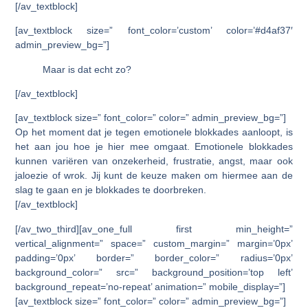
[/av_textblock]
[av_textblock size=” font_color=’custom’ color=’#d4af37′
admin_preview_bg=”]
Maar is dat echt zo?
[/av_textblock]
[av_textblock size=” font_color=” color=” admin_preview_bg=”]
Op het moment dat je tegen emotionele blokkades aanloopt, is
het aan jou hoe je hier mee omgaat. Emotionele blokkades
kunnen variëren van onzekerheid, frustratie, angst, maar ook
jaloezie of wrok. Jij kunt de keuze maken om hiermee aan de
slag te gaan en je blokkades te doorbreken.
[/av_textblock]
[/av_two_third][av_one_full first min_height=”
vertical_alignment=” space=” custom_margin=” margin=’0px’
padding=’0px’ border=” border_color=” radius=’0px’
background_color=” src=” background_position=’top left’
background_repeat=’no-repeat’ animation=” mobile_display=”]
[av_textblock size=” font_color=” color=” admin_preview_bg=”]