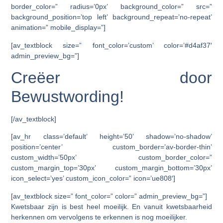
border_color=” radius=’0px’ background_color=” src=”
background_position=’top left’ background_repeat=’no-repeat’
animation=” mobile_display=”]
[av_textblock size=” font_color=’custom’ color=’#d4af37′
admin_preview_bg=”]
Creëer door
Bewustwording!
[/av_textblock]
[av_hr class=’default’ height=’50’ shadow=’no-shadow’
position=’center’ custom_border=’av-border-thin’
custom_width=’50px’ custom_border_color=”
custom_margin_top=’30px’ custom_margin_bottom=’30px’
icon_select=’yes’ custom_icon_color=” icon=’ue808′]
[av_textblock size=” font_color=” color=” admin_preview_bg=”]
Kwetsbaar zijn is best heel moeilijk. En vanuit kwetsbaarheid
herkennen om vervolgens te erkennen is nog moeilijker.