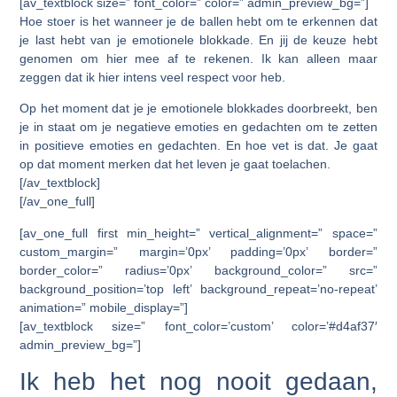
[av_textblock size=” font_color=” color=” admin_preview_bg=”]
Hoe stoer is het wanneer je de ballen hebt om te erkennen dat
je last hebt van je emotionele blokkade. En jij de keuze hebt
genomen om hier mee af te rekenen. Ik kan alleen maar
zeggen dat ik hier intens veel respect voor heb.
Op het moment dat je je emotionele blokkades doorbreekt, ben
je in staat om je negatieve emoties en gedachten om te zetten
in positieve emoties en gedachten. En hoe vet is dat. Je gaat
op dat moment merken dat het leven je gaat toelachen.
[/av_textblock]
[/av_one_full]
[av_one_full first min_height=” vertical_alignment=” space=”
custom_margin=” margin=’0px’ padding=’0px’ border=”
border_color=” radius=’0px’ background_color=” src=”
background_position=’top left’ background_repeat=’no-repeat’
animation=” mobile_display=”]
[av_textblock size=” font_color=’custom’ color=’#d4af37′
admin_preview_bg=”]
Ik heb het nog nooit gedaan,