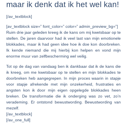
maar ik denk dat ik het wel kan!
[/av_textblock]
[av_textblock size=” font_color=” color=” admin_preview_bg=”]
Ruim drie jaar geleden kreeg ik de kans om mij kwetsbaar op te
stellen. De jaren daarvoor had ik veel last van mijn emotionele
blokkades, maar ik had geen idee hoe ik doe kon doorbreken.
Ik kende niemand die mij hierbij kon helpen en vond mijn
enorme muur van zelfbescherming wel veilig.
Tot op de dag van vandaag ben ik dankbaar dat ik de kans die
ik kreeg, om me kwetsbaar op te stellen en mijn blokkades te
doorbreken heb aangegrepen. In mijn proces waarin in stapje
voor stapje afrekende met mijn onzekerheid, frustraties en
angsten kon ik door mijn eigen opgelegde blokkades heen
breken. De transformatie die ik onderging was zo vet, zo’n
verademing. Er ontstond bewustwording. Bewustwording van
mezelf.
[/av_textblock]
[/av_one_full]